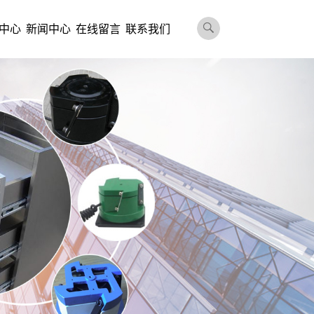
中心
新闻中心
在线留言
联系我们