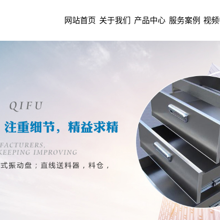
网站首页
关于我们
产品中心
服务案例
视频