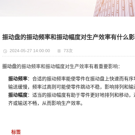
振动盘的振动频率和振动幅度对生产效率有什么影
2024-05-27 14:00:00
73次
振动盘
的振动频率和振动幅度对生产效率有着重要影响：
振动频率
：合适的振动频率能使零件在振动盘上快速而有序
输送缓慢，频率过高则可能使零件跳动不稳，影响排列和输
振动幅度
：适当的振动幅度有助于零件更好地排列和移动，
齐或输送不畅，从而影响生产效率。
标签