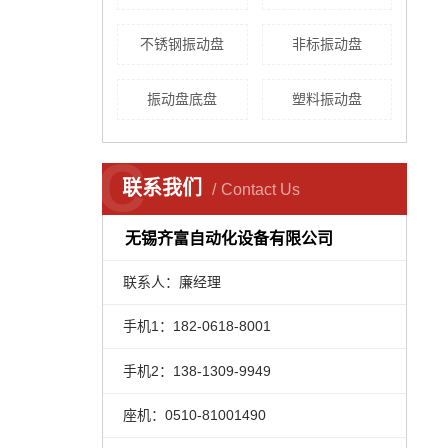
不锈钢振动盘
非标振动盘
振动盘底盘
塑料振动盘
无锡振动盘底盘
C
联系我们
Contact Us
无锡齐富自动化设备有限公司
联系人：廉经理
手机1：182-0618-8001
手机2：138-1309-9949
座机：0510-81001490