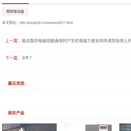
精密振动盘
本文网址：
http://wxqfzdh.com/news/657.html
上一篇：
振动盘的电磁线圈通电时产生的电磁力是如何传递到衔铁上
下一篇：
没有了
最近浏览：
相关产品