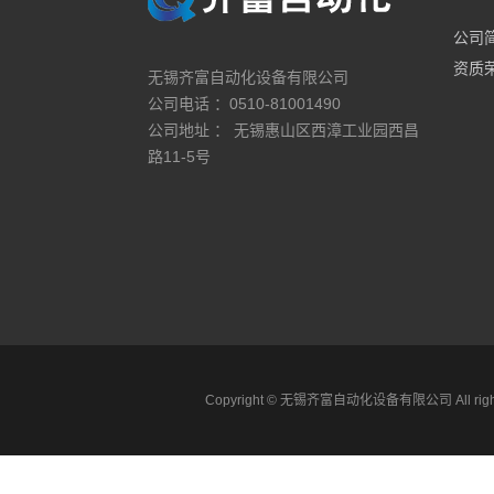
公司
资质
无锡齐富自动化设备有限公司
公司电话 ：0510-81001490
公司地址 ： 无锡惠山区西漳工业园西昌
路11-5号
Copyright © 无锡齐富自动化设备有限公司 All righ