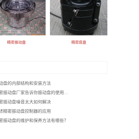
精密振动盘
精密底盘
动盘的内部结构和安装方法
密振动盘厂家告诉你振动盘的使用范围
密振动盘噪音太大如何解决
述精密振动盘控制器的应用
密振动盘的维护和保养方法有哪些？