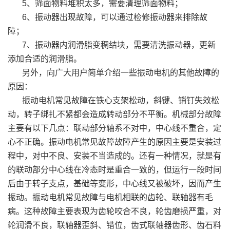
5、筛面物料堆积太多，需要清理筛面物料；
6、振动器出现故障，可以通过检修振动器来排除故
障；
7、振动器内润滑脂变稠结块，需要清洗振动器，更新
添加合适的润滑脂。
另外，向广大用户简单介绍一些振动电机的其他故障的
原因：
振动电机常见故障在铁心支架松动，斜键、销钉失效松
动，转子绑扎不紧都会造成转动部分不平衡。机械部分故障
主要有以下几点：联动部分轴系不对中，中心线不重合，定
心不正确。振动电机常见故障故障产生的原因主要是安装过
程中，对中不良、安装不当造成的。还有一种情况，就是有
的联动部分中心线在冷态时是重合一致的，但运行一段时间
后由于转子支点，基础等变形，中心线又被破坏，因而产生
振动。振动电机常见故障与电机相联的齿轮、联轴器有毛
病。这种故障主要表现为齿轮咬合不良，轮齿磨损严重，对
轮润滑不良，联轴器歪斜、错位，齿式联轴器齿形、齿石料